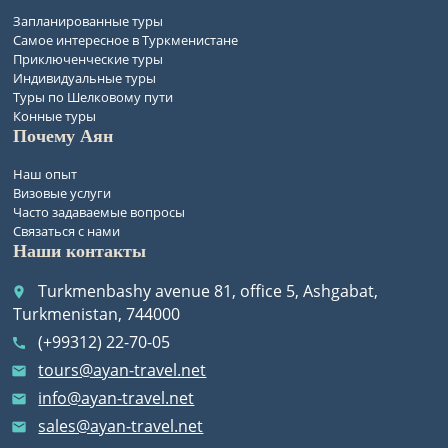
Запланированные туры
Самое интересное в Туркменистане
Приключенческие туры
Индивидуальные туры
Туры по Шелковому пути
Конные туры
Почему Аян
Наш опыт
Визовые услуги
Часто задаваемые вопросы
Связаться с нами
Наши контакты
Turkmenbashy avenue 81, office 5, Ashgabat,
place
Turkmenistan, 744000
(+99312) 22-70-05
call
tours@ayan-travel.net
email
info@ayan-travel.net
email
sales@ayan-travel.net
email