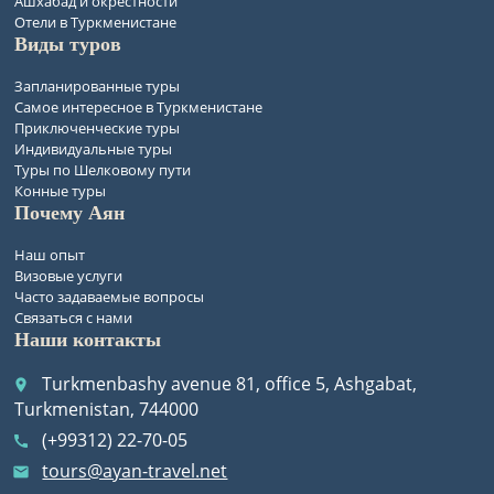
Ашхабад и окрестности
Отели в Туркменистане
Виды туров
Запланированные туры
Самое интересное в Туркменистане
Приключенческие туры
Индивидуальные туры
Туры по Шелковому пути
Конные туры
Почему Аян
Наш опыт
Визовые услуги
Часто задаваемые вопросы
Связаться с нами
Наши контакты
Turkmenbashy avenue 81, office 5, Ashgabat,
place
Turkmenistan, 744000
(+99312) 22-70-05
call
tours@ayan-travel.net
email