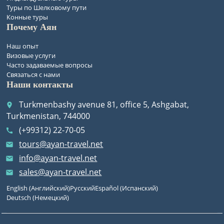
Туры по Шелковому пути
Конные туры
Почему Аян
Наш опыт
Визовые услуги
Часто задаваемые вопросы
Связаться с нами
Наши контакты
Turkmenbashy avenue 81, office 5, Ashgabat,
place
Turkmenistan, 744000
(+99312) 22-70-05
call
tours@ayan-travel.net
email
info@ayan-travel.net
email
sales@ayan-travel.net
email
English
(
Английский
)
Русский
Español
(
Испанский
)
Deutsch
(
Немецкий
)