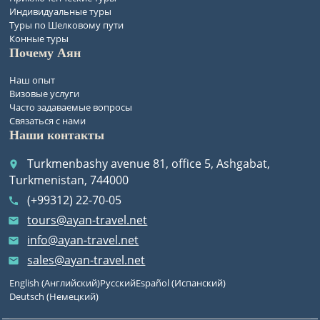
Индивидуальные туры
Туры по Шелковому пути
Конные туры
Почему Аян
Наш опыт
Визовые услуги
Часто задаваемые вопросы
Связаться с нами
Наши контакты
Turkmenbashy avenue 81, office 5, Ashgabat,
place
Turkmenistan, 744000
(+99312) 22-70-05
call
tours@ayan-travel.net
email
info@ayan-travel.net
email
sales@ayan-travel.net
email
English
(
Английский
)
Русский
Español
(
Испанский
)
Deutsch
(
Немецкий
)