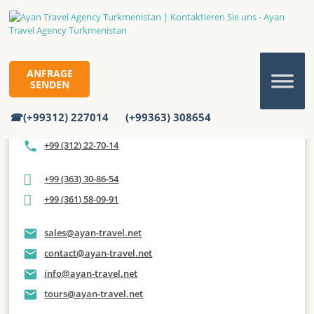
KONTAKTIEREN SIE UNS
ANFRAGE
SENDEN
Kontaktieren Sie uns direkt
(+99312) 227014
(+99363) 308654
+99 (312) 22-70-05
+99 (312) 22-70-14
+99 (363) 30-86-54
+99 (361) 58-09-91
sales@ayan-travel.net
contact@ayan-travel.net
info@ayan-travel.net
tours@ayan-travel.net