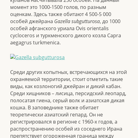
куланов насчитывала 250 особей. На данный
момент это 1000-1500 голов, по разным
оценкам. Здесь также обитают 4 500-5 000
особей джейрана
Gazella subgutturosa
, до 1000
особей афганского уриала Ovis orientalis
cycloceros и туркменского дикого козла Capra
aegagrus turkmenica.
Среди других копытных, встречающихся на этой
охраняемой территории, стоит отметить такие
виды, как козлоногий джейран и дикий кабан.
Среди хищников – лисица, персидский леопард,
полосатая гиена, серый волк и азиатская дикая
кошка. В заповеднике также обитает
теоретически азиатский гепард. Он не
регистрировался в регионе с 1960-х годов, а
распространению особей из соседнего Ирана
препятствует огороженная граница между