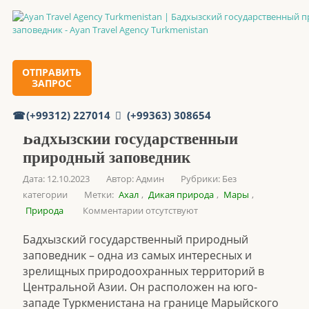
Главная
ОТПРАВИТЬ
ЗАПРОС
Бадхызский государственный природный заповедник
(+99312) 227014
(+99363) 308654
Бадхызский государственный
природный заповедник
Дата: 12.10.2023
Автор:
Админ
Рубрики:
Без
категории
Метки:
Ахал
,
Дикая природа
,
Мары
,
Природа
Комментарии отсутствуют
Бадхызский государственный природный
заповедник – одна из самых интересных и
зрелищных природоохранных территорий в
Центральной Азии. Он расположен на юго-
западе Туркменистана на границе Марыйского