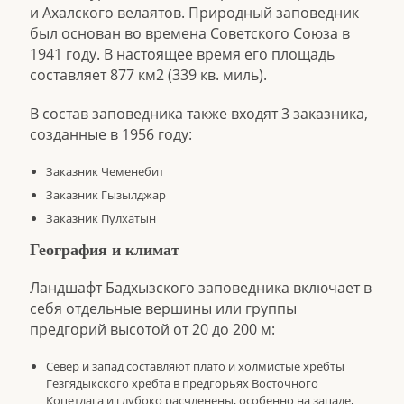
и Ахалского велаятов. Природный заповедник
был основан во времена Советского Союза в
1941 году. В настоящее время его площадь
составляет 877 км
2
(339 кв. миль).
В состав заповедника также входят 3 заказника,
созданные в 1956 году:
Заказник Чеменебит
Заказник Гызылджар
Заказник Пулхатын
География и климат
Ландшафт Бадхызского заповедника включает в
себя отдельные вершины или группы
предгорий высотой от 20 до 200 м:
Север и запад составляют плато и холмистые хребты
Гезгядыкского хребта в предгорьях Восточного
Копетдага и глубоко расчленены, особенно на западе,