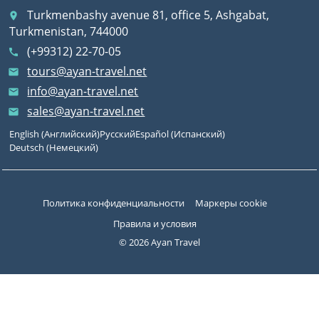
Turkmenbashy avenue 81, office 5, Ashgabat,
place
Turkmenistan, 744000
(+99312) 22-70-05
call
tours@ayan-travel.net
email
info@ayan-travel.net
email
sales@ayan-travel.net
email
English
(
Английский
)
Русский
Español
(
Испанский
)
Deutsch
(
Немецкий
)
Политика конфиденциальности
Маркеры cookie
Правила и условия
© 2026 Ayan Travel