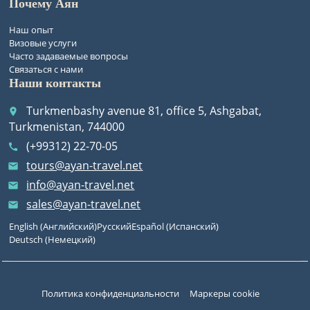
Почему Аян
Наш опыт
Визовые услуги
Часто задаваемые вопросы
Связаться с нами
Наши контакты
Turkmenbashy avenue 81, office 5, Ashgabat,
place
Turkmenistan, 744000
(+99312) 22-70-05
call
tours@ayan-travel.net
email
info@ayan-travel.net
email
sales@ayan-travel.net
email
English
(
Английский
)
Русский
Español
(
Испанский
)
Deutsch
(
Немецкий
)
Политика конфиденциальности
Маркеры cookie