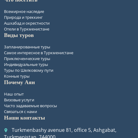
Всемирное наследие
Природа и треккинг
Ашхабад и окрестности
Отели в Туркменистане
Виды туров
Запланированные туры
Самое интересное в Туркменистане
Приключенческие туры
Индивидуальные туры
Туры по Шелковому пути
Конные туры
Почему Аян
Наш опыт
Визовые услуги
Часто задаваемые вопросы
Связаться с нами
Наши контакты
Turkmenbashy avenue 81, office 5, Ashgabat,
place
Turkmenistan, 744000