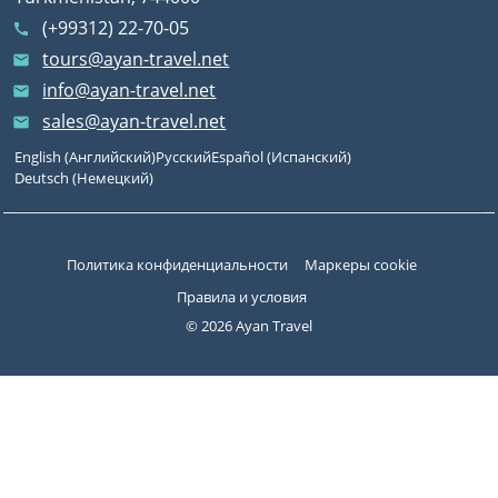
(+99312) 22-70-05
call
tours@ayan-travel.net
email
info@ayan-travel.net
email
sales@ayan-travel.net
email
English
(
Английский
)
Русский
Español
(
Испанский
)
Deutsch
(
Немецкий
)
Политика конфиденциальности
Маркеры cookie
Правила и условия
© 2026 Ayan Travel