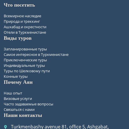
Что посетить
Всемирное наследие
Природа и треккинг
Ашхабад и окрестности
Отели в Туркменистане
Виды туров
Запланированные туры
Самое интересное в Туркменистане
Приключенческие туры
Индивидуальные туры
Туры по Шелковому пути
Конные туры
Почему Аян
Наш опыт
Визовые услуги
Часто задаваемые вопросы
Связаться с нами
Наши контакты
Turkmenbashy avenue 81, office 5, Ashgabat,
place