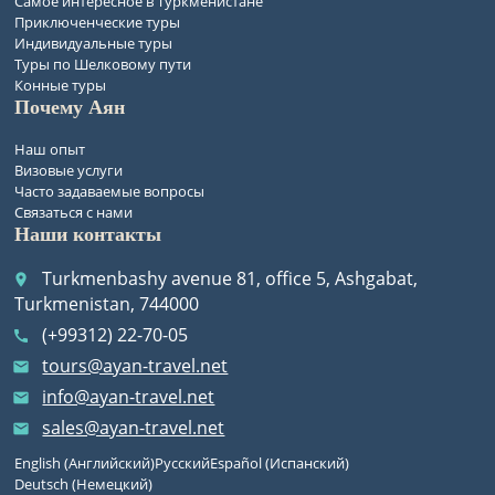
Самое интересное в Туркменистане
Приключенческие туры
Индивидуальные туры
Туры по Шелковому пути
Конные туры
Почему Аян
Наш опыт
Визовые услуги
Часто задаваемые вопросы
Связаться с нами
Наши контакты
Turkmenbashy avenue 81, office 5, Ashgabat,
place
Turkmenistan, 744000
(+99312) 22-70-05
call
tours@ayan-travel.net
email
info@ayan-travel.net
email
sales@ayan-travel.net
email
English
(
Английский
)
Русский
Español
(
Испанский
)
Deutsch
(
Немецкий
)