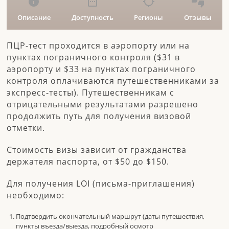
info
date_range
location_searching
thumbs_up_down
Описание
Доступность
Регионы
Отзывы
ПЦР-тест проходится в аэропорту или на
пунктах пограничного контроля ($31 в
аэропорту и $33 на пунктах пограничного
контроля оплачиваются путешественниками за
экспресс-тесты). Путешественникам с
отрицательными результатами разрешено
продолжить путь для получения визовой
отметки.
Стоимость визы зависит от гражданства
держателя паспорта, от $50 до $150.
Для получения LOI (письма-приглашения)
необходимо:
Подтвердить окончательный маршрут (даты путешествия,
пункты въезда/выезда, подробный осмотр