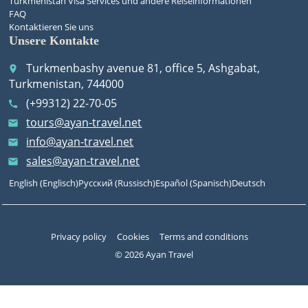
Turkmenistan Visa Services und andere Reiseinformationen
FAQ
Kontaktieren Sie uns
Unsere Kontakte
Turkmenbashy avenue 81, office 5, Ashgabat,
place
Turkmenistan, 744000
(+99312) 22-70-05
call
tours@ayan-travel.net
email
info@ayan-travel.net
email
sales@ayan-travel.net
email
English
(
Englisch
)
Русский
(
Russisch
)
Español
(
Spanisch
)
Deutsch
Privacy policy
Cookies
Terms and conditions
© 2026 Ayan Travel