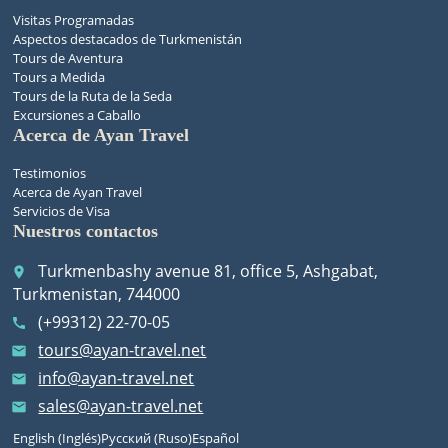
Visitas Programadas
Aspectos destacados de Turkmenistán
Tours de Aventura
Tours a Medida
Tours de la Ruta de la Seda
Excursiones a Caballo
Acerca de Ayan Travel
Testimonios
Acerca de Ayan Travel
Servicios de Visa
Nuestros contactos
Turkmenbashy avenue 81, office 5, Ashgabat,
place
Turkmenistan, 744000
(+99312) 22-70-05
call
tours@ayan-travel.net
email
info@ayan-travel.net
email
sales@ayan-travel.net
email
English
(
Inglés
)
Русский
(
Ruso
)
Español