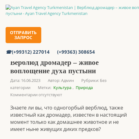
Главная
ОТПРАВИТЬ
ЗАПРОС
Верблюд дромадер – живое воплощение духа пустыни
(+99312) 227014
(+99363) 308654
Верблюд дромадер – живое
воплощение духа пустыни
Дата: 16.06.2023
Автор:
Админ
Рубрики:
Без
категории
Метки:
Культура
,
Природа
Комментарии отсутствуют
Знаете ли вы, что одногорбый верблюд, также
известный как дромадер, известен в настоящий
момент только как домашнее животное и не
имеет ныне живущих диких предков?