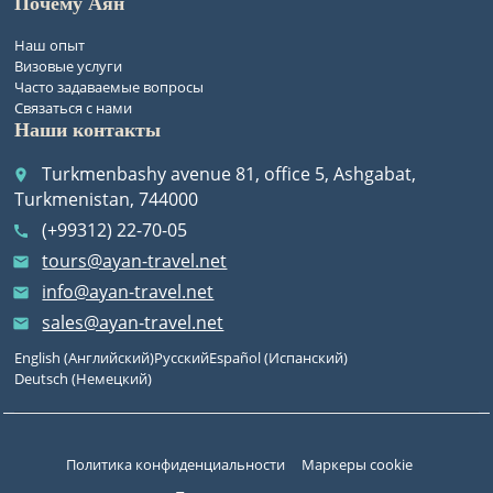
Почему Аян
Наш опыт
Визовые услуги
Часто задаваемые вопросы
Связаться с нами
Наши контакты
Turkmenbashy avenue 81, office 5, Ashgabat,
place
Turkmenistan, 744000
(+99312) 22-70-05
call
tours@ayan-travel.net
email
info@ayan-travel.net
email
sales@ayan-travel.net
email
English
(
Английский
)
Русский
Español
(
Испанский
)
Deutsch
(
Немецкий
)
Политика конфиденциальности
Маркеры cookie