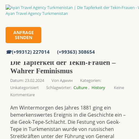
Homepage
ANFRAGE
SENDEN
Die Tapferkeit der Tekin-Frauen – Wahrer Feminismus
(+99312) 227014
(+99363) 308654
Die Tapferkeit der Tekin-Frauen –
Wahrer Feminismus
Datum: 23.02.2024
Von
Админ
Kategorien:
Unkategorisiert
Schlagwörter:
Culture
,
History
Keine
Kommentare
Am Wintermorgen des Jahres 1881 ging ein
bemerkenswertes Ereignis in die Geschichte ein –
die Geok-Tepe-Schlacht. Die Festung von Geok-
Tepe in Turkmenistan wurde von russischen
Streitkräften unter der Führung von General