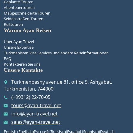
Geplante Touren
Abenteuertouren
Maßgeschneiderte Touren
Seidenstraßen-Touren
Reittouren
Warum Ayan Reisen
Über Ayan Travel
Unsere Expertise
Turkmenistan Visa Services und andere Reiseinformationen
FAQ
Kontaktieren Sie uns
Unsere Kontakte
Turkmenbashy avenue 81, office 5, Ashgabat,
place
Turkmenistan, 744000
(+99312) 22-70-05
call
tours@ayan-travel.net
email
info@ayan-travel.net
email
sales@ayan-travel.net
email
English
(
Englisch
)
Русский
(
Russisch
)
Español
(
Spanisch
)
Deutsch