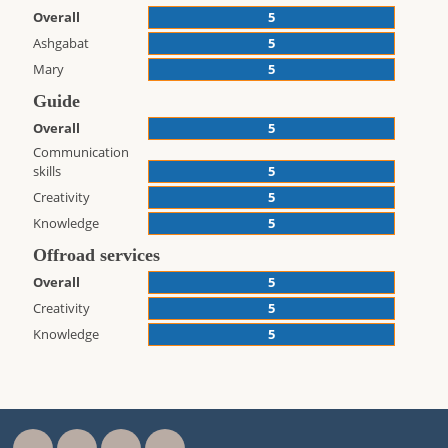
Overall
5
Ashgabat
5
Mary
5
Guide
Overall
5
Communication
skills
5
Creativity
5
Knowledge
5
Offroad services
Overall
5
Creativity
5
Knowledge
5