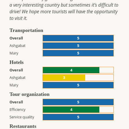
a very interesting country but sometimes it’s difficult to
drive! We hope more tourists will have the opportunity
to visit it.
Transportation
Overall
5
Ashgabat
5
Mary
5
Hotels
Overall
4
Ashgabat
3
Mary
5
Tour organization
Overall
5
Efficiency
4
Service quality
5
Restaurants