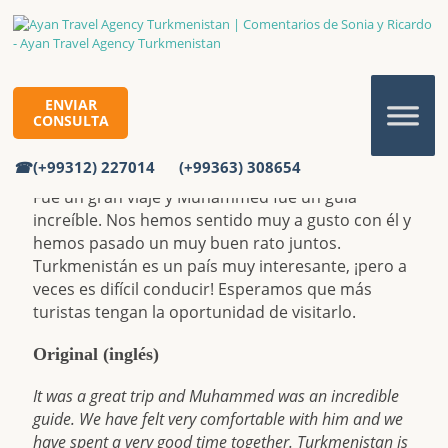
COMENTARIOS DE SONIA Y
RICARDO
ENVIAR
Comentarios de Sonia y Ricardo
Inicio
Reviews
CONSULTA
Comentarios de Sonia y Ricardo
(+99312) 227014
(+99363) 308654
Fue un gran viaje y Muhammed fue un guía
increíble. Nos hemos sentido muy a gusto con él y
hemos pasado un muy buen rato juntos.
Turkmenistán es un país muy interesante, ¡pero a
veces es difícil conducir! Esperamos que más
turistas tengan la oportunidad de visitarlo.
Original (inglés)
It was a great trip and Muhammed was an incredible
guide. We have felt very comfortable with him and we
have spent a very good time together. Turkmenistan is