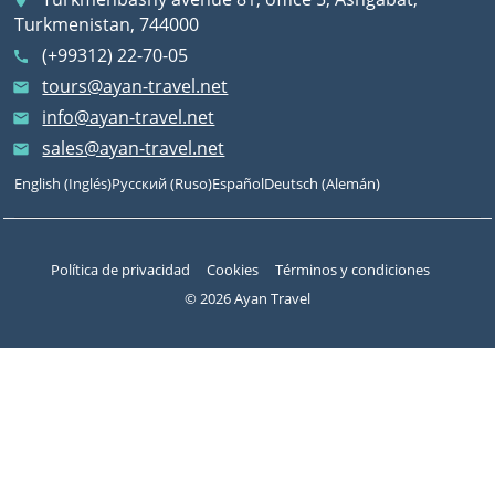
place
Turkmenistan, 744000
(+99312) 22-70-05
call
tours@ayan-travel.net
email
info@ayan-travel.net
email
sales@ayan-travel.net
email
English
(
Inglés
)
Русский
(
Ruso
)
Español
Deutsch
(
Alemán
)
Política de privacidad
Cookies
Términos y condiciones
© 2026 Ayan Travel