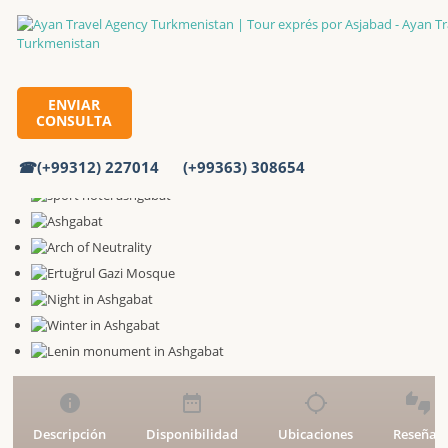
ENVIAR
CONSULTA
Tour exprés por Asjabad
Inicio
Excursiones
(+99312) 227014
(+99363) 308654
info
date_range
location_searching
thumbs_up_down
Descripción
Disponibilidad
Ubicaciones
Reseñas