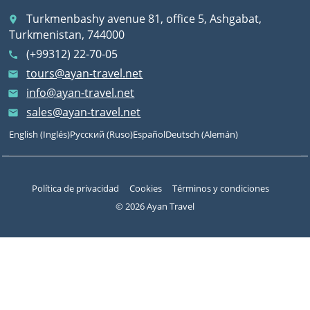
Turkmenbashy avenue 81, office 5, Ashgabat,
place
Turkmenistan, 744000
(+99312) 22-70-05
call
tours@ayan-travel.net
email
info@ayan-travel.net
email
sales@ayan-travel.net
email
English
(
Inglés
)
Русский
(
Ruso
)
Español
Deutsch
(
Alemán
)
Política de privacidad
Cookies
Términos y condiciones
© 2026 Ayan Travel