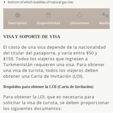
info
date_range
location_searching
thumbs_up_down
Descripción
Disponibilidad
Ubicaciones
Reseñas
VISA Y SOPORTE DE VISA
El costo de una visa depende de la nacionalidad
del titular del pasaporte, y varía entre
$50 y
$150
. Todos los viajeros que ingresen a
Turkmenistán requieren una visa. Para obtener
una visa de turista, todos los viajeros deben
obtener una
Carta de Invitación (LOI)
.
Requisitos para obtener la LOI (Carta de Invitación)
Para obtener la LOI, que es necesaria para
solicitar la visa de turista, se deben proporcionar
los siguientes documentos: