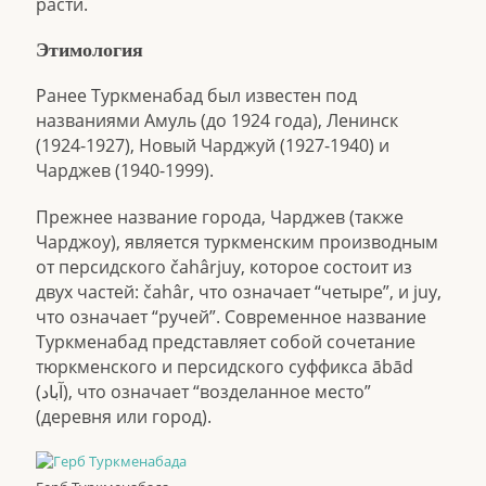
расти.
Этимология
Ранее Туркменабад был известен под
названиями Амуль (до 1924 года), Ленинск
(1924-1927), Новый Чарджуй (1927-1940) и
Чарджев (1940-1999).
Прежнее название города, Чарджев (также
Чарджоу), является туркменским производным
от персидского čahârjuy, которое состоит из
двух частей: čahâr, что означает “четыре”, и juy,
что означает “ручей”. Современное название
Туркменабад представляет собой сочетание
тюркменского и персидского суффикса ābād
(آباد), что означает “возделанное место”
(деревня или город).