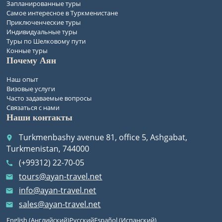
Запланированные туры
Самое интересное в Туркменистане
Приключенческие туры
Индивидуальные туры
Туры по Шелковому пути
Конные туры
Почему Аян
Наш опыт
Визовые услуги
Часто задаваемые вопросы
Связаться с нами
Наши контакты
Turkmenbashy avenue 81, office 5, Ashgabat,
place
Turkmenistan, 744000
(+99312) 22-70-05
call
tours@ayan-travel.net
email
info@ayan-travel.net
email
sales@ayan-travel.net
email
English
(
Английский
)
Русский
Español
(
Испанский
)