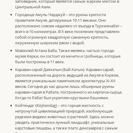
заповедник, который является самым жарким местом в
Центральной Азии.
Городище Амуль-Чарджуй – это руины крепости
правителя Амуля, датируемые 10-11 веками. Оно
расположено совсем недалеко от въезда в Туркменабат –
всего в 10 километрах. В X веке поселение представляло
собой огромную квадратную саманную крепость,
окруженную широким рвом с водой.
Мавзолей Астана Баба. Также являясь частью города-
музея Керки, он состоит из мечети и гробницы, которые
были построены в 11 веке.
Караван-сарай Даяхатын (Бай-Хатын). Караван-сарай,
расположенный на дороге, ведущей из Амуля в Хорезм,
является уникальным памятником архитектуры XI-XII
веков. Сегодня до нас дошли лишь обширные руины
караван-сарая в Рабате, построенного из кирпича-сырца.
Когда-то Рабат был укреплен круглыми башнями.
Койтендаг (Köýtendag) – это горная местность с
нетронутой цивилизацией природой, изобилующая
редкими видами животных и растений. Здесь можно
увидеть практически лунный ландшафт, уникальные
карстовые пещеры, а также плато динозавров с самым