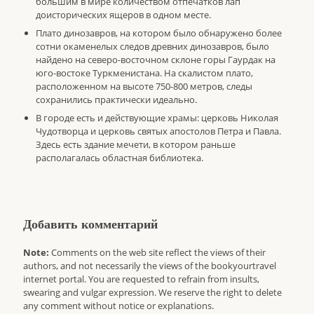
большим в мире количеством отпечатков лап
доисторических ящеров в одном месте.
Плато динозавров, на котором было обнаружено более
сотни окаменелых следов древних динозавров, было
найдено на северо-восточном склоне горы Гаурдак на
юго-востоке Туркменистана. На скалистом плато,
расположенном на высоте 750-800 метров, следы
сохранились практически идеально.
В городе есть и действующие храмы: церковь Николая
Чудотворца и церковь святых апостолов Петра и Павла.
Здесь есть здание мечети, в котором раньше
располагалась областная библиотека.
Добавить комментарий
Note:
Comments on the web site reflect the views of their
authors, and not necessarily the views of the bookyourtravel
internet portal. You are requested to refrain from insults,
swearing and vulgar expression. We reserve the right to delete
any comment without notice or explanations.