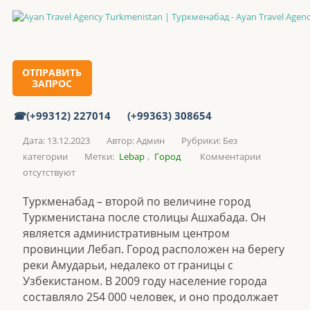
Туркменабад
Главная
ОТПРАВИТЬ
ЗАПРОС
(+99312) 227014
(+99363) 308654
Туркменабад
Дата: 13.12.2023
Автор:
Админ
Рубрики:
Без
категории
Метки:
Lebap
,
Город
Комментарии
отсутствуют
Туркменабад – второй по величине город
Туркменистана после столицы Ашхабада. Он
является административным центром
провинции Лебап. Город расположен на берегу
реки Амударьи, недалеко от границы с
Узбекистаном. В 2009 году население города
составляло 254 000 человек, и оно продолжает