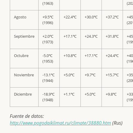
(1963)
(20
Agosto
+9.5℃
+22.4℃
+30.0℃
+37.2℃
+4
(1996)
(20
Septiembre
+2.0℃
+17.1℃
+24.3℃
+31.8℃
+4
(1973)
(19
Octubre
-5.0℃
+10.8℃
+17.1℃
+24.4℃
+4
(1953)
(19
Noviembre
-13.1℃
+5.0℃
+9.7℃
+15.7℃
+3
(1944)
(20
Diciembre
-18.9℃
+1.1℃
+5.0℃
+9.8℃
+3
(1948)
(19
Fuente de datos:
http://www.pogodaiklimat.ru/climate/38880.htm
(Rus)