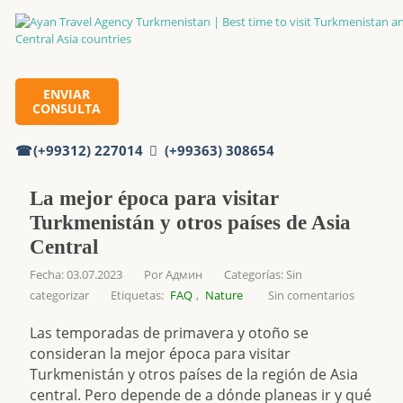
Inicio
ENVIAR
CONSULTA
La mejor época para visitar Turkmenistán y otros países de
Asia Central
(+99312) 227014
(+99363) 308654
La mejor época para visitar
Turkmenistán y otros países de Asia
Central
Fecha: 03.07.2023
Por
Админ
Categorías:
Sin
categorizar
Etiquetas:
FAQ
,
Nature
Sin comentarios
Las temporadas de primavera y otoño se
consideran la mejor época para visitar
Turkmenistán y otros países de la región de Asia
central. Pero depende de a dónde planeas ir y qué