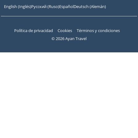
English
(
Inglés
)
Русский
(
Ruso
)
Español
Deutsch
(
Alemán
)
Política de privacidad
Cookies
Términos y condiciones
© 2026 Ayan Travel