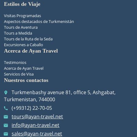
Estilos de Viaje
Visitas Programadas
Aspectos destacados de Turkmenistán
Tours de Aventura
Tours a Medida
Tours de la Ruta de la Seda
Excursiones a Caballo
Acerca de Ayan Travel
Testimonios
Acerca de Ayan Travel
Servicios de Visa
Nuestros contactos
Turkmenbashy avenue 81, office 5, Ashgabat,
place
Turkmenistan, 744000
(+99312) 22-70-05
call
tours@ayan-travel.net
email
info@ayan-travel.net
email
sales@ayan-travel.net
email