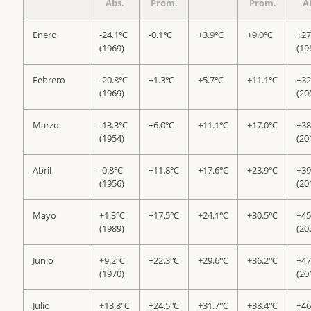
Abs.
Prom.
Prom.
A
Enero
-24.1℃
-0.1℃
+3.9℃
+9.0℃
+2
(1969)
(19
Febrero
-20.8℃
+1.3℃
+5.7℃
+11.1℃
+3
(1969)
(20
Marzo
-13.3℃
+6.0℃
+11.1℃
+17.0℃
+3
(1954)
(20
Abril
-0.8℃
+11.8℃
+17.6℃
+23.9℃
+3
(1956)
(20
Mayo
+1.3℃
+17.5℃
+24.1℃
+30.5℃
+4
(1989)
(20
Junio
+9.2℃
+22.3℃
+29.6℃
+36.2℃
+4
(1970)
(20
Julio
+13.8℃
+24.5℃
+31.7℃
+38.4℃
+4