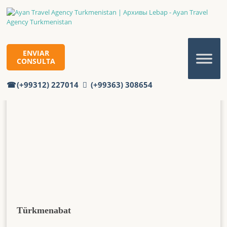
Lebap
Inicio
Lebap
ENVIAR
CONSULTA
(+99312) 227014
(+99363) 308654
Türkmenabat