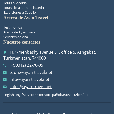
Tours a Medida
Tours de la Ruta de la Seda
Excursiones a Caballo
Acerca de Ayan Travel
Testimonios
Acerca de Ayan Travel
Servicios de Visa
Nuestros contactos
Turkmenbashy avenue 81, office 5, Ashgabat,
place
Turkmenistan, 744000
(+99312) 22-70-05
call
tours@ayan-travel.net
email
info@ayan-travel.net
email
sales@ayan-travel.net
email
English
(
Inglés
)
Русский
(
Ruso
)
Español
Deutsch
(
Alemán
)