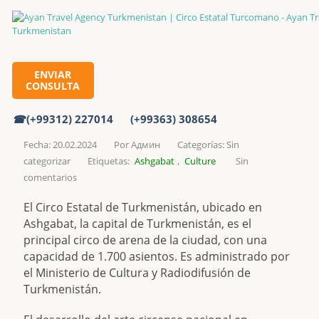
Circo Estatal Turcomano
Inicio
ENVIAR
CONSULTA
(+99312) 227014
(+99363) 308654
Circo Estatal Turcomano
Fecha: 20.02.2024
Por
Админ
Categorías:
Sin
categorizar
Etiquetas:
Ashgabat
,
Culture
Sin
comentarios
El Circo Estatal de Turkmenistán, ubicado en
Ashgabat, la capital de Turkmenistán, es el
principal circo de arena de la ciudad, con una
capacidad de 1.700 asientos. Es administrado por
el Ministerio de Cultura y Radiodifusión de
Turkmenistán.