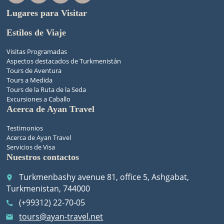
Lugares para Visitar
Estilos de Viaje
Visitas Programadas
Aspectos destacados de Turkmenistán
Tours de Aventura
Tours a Medida
Tours de la Ruta de la Seda
Excursiones a Caballo
Acerca de Ayan Travel
Testimonios
Acerca de Ayan Travel
Servicios de Visa
Nuestros contactos
Turkmenbashy avenue 81, office 5, Ashgabat,
place
Turkmenistan, 744000
(+99312) 22-70-05
call
tours@ayan-travel.net
email