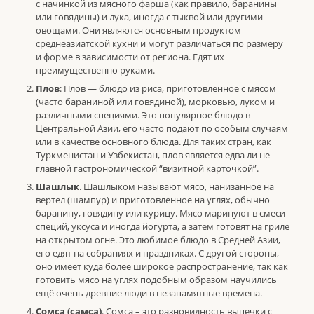
с начинкой из мясного фарша (как правило, баранины
или говядины) и лука, иногда с тыквой или другими
овощами. Они являются основным продуктом
среднеазиатской кухни и могут различаться по размеру
и форме в зависимости от региона. Едят их
преимущественно руками.
Плов
: Плов — блюдо из риса, приготовленное с мясом
(часто бараниной или говядиной), морковью, луком и
различными специями. Это популярное блюдо в
Центральной Азии, его часто подают по особым случаям
или в качестве основного блюда. Для таких стран, как
Туркменистан и Узбекистан, плов является едва ли не
главной гастрономической “визитной карточкой”.
Шашлык
. Шашлыком называют мясо, нанизанное на
вертел (шампур) и приготовленное на углях, обычно
баранину, говядину или курицу. Мясо маринуют в смеси
специй, уксуса и иногда йогурта, а затем готовят на гриле
на открытом огне. Это любимое блюдо в Средней Азии,
его едят на собраниях и праздниках. С другой стороны,
оно имеет куда более широкое распространение, так как
готовить мясо на углях подобным образом научились
ещё очень древние люди в незапамятные времена.
Сомса (самса)
. Сомса – это разновидность выпечки с