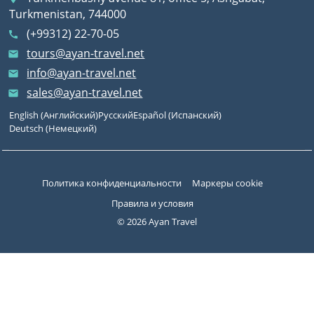
Turkmenistan, 744000
(+99312) 22-70-05
call
tours@ayan-travel.net
email
info@ayan-travel.net
email
sales@ayan-travel.net
email
English
(
Английский
)
Русский
Español
(
Испанский
)
Deutsch
(
Немецкий
)
Политика конфиденциальности
Маркеры cookie
Правила и условия
© 2026 Ayan Travel