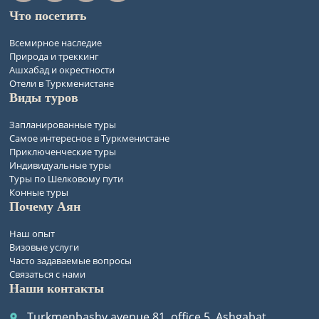
Что посетить
Всемирное наследие
Природа и треккинг
Ашхабад и окрестности
Отели в Туркменистане
Виды туров
Запланированные туры
Самое интересное в Туркменистане
Приключенческие туры
Индивидуальные туры
Туры по Шелковому пути
Конные туры
Почему Аян
Наш опыт
Визовые услуги
Часто задаваемые вопросы
Связаться с нами
Наши контакты
Turkmenbashy avenue 81, office 5, Ashgabat,
place